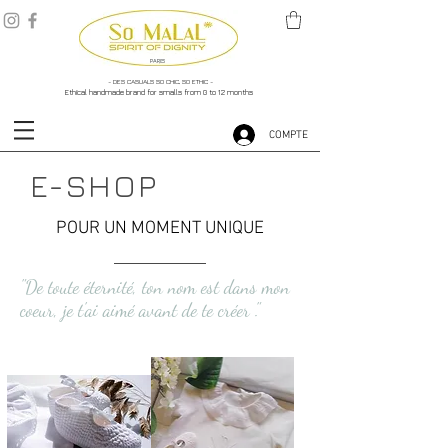
PARIS
- DES CASUALS SO CHIC, SO ETHIC -
Ethical handmade brand for smalls from 0 to 12 months
COMPTE
E-SHOP
POUR UN MOMENT UNIQUE
"De toute éternité, ton nom est dans mon
coeur, je t'ai aimé avant de te créer ."